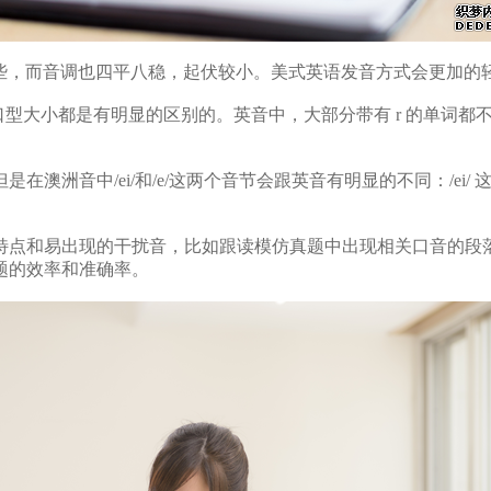
on 比美音内敛些，而音调也四平八稳，起伏较小。美式英语发音方式会
型大小都是有明显的区别的。英音中，大部分带有 r 的单词都不
/和/e/这两个音节会跟英音有明显的不同：/ei/ 这个音会变为 /ai/，
特点和易出现的干扰音，比如跟读模仿真题中出现相关口音的段
题的效率和准确率。